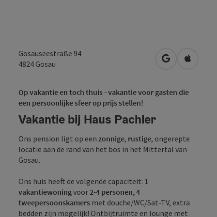
Gosauseestraße 94
Openen in Go
Openen 
4824
Gosau
Op vakantie en toch thuis - vakantie voor gasten die
een persoonlijke sfeer op prijs stellen!
Vakantie bij Haus Pachler
Ons pension ligt op een
zonnige
,
rustige
, ongerepte
locatie aan de rand van het bos in het Mittertal van
Gosau.
Ons huis heeft de volgende capaciteit:
1
vakantiewoning
voor
2-4 personen,
4
tweepersoonskamers
met douche/WC/Sat-TV, extra
bedden zijn mogelijk! Ontbijtruimte en lounge met