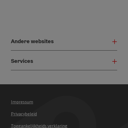
Andere websites
And
Services
Serv
Impressum
Privacybeleid
Toegankelijkheids verklaring