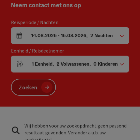
Neem contact met ons op
Reisperiode / Nachten
14.08.2026
-
16.08.2026
,
2
Nachten
Velden voor aankomst en vertrek
Eenheid / Reisdeelnemer
1
Eenheid
,
2
Volwassenen
,
0
Kinderen
Aantal eenheden en persoonsvelden
Zoeken
Wij hebben voor uw zoekopdracht geen passend
resultaat gevonden. Verander a.u.b. uw
zoekcriteria!