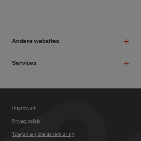
Andere websites
And
Services
Serv
Impressum
Privacybeleid
Toegankelijkheids verklaring