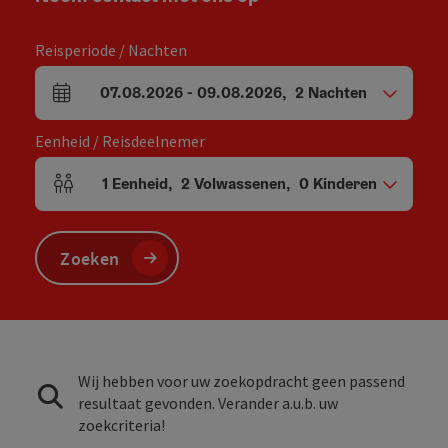
Reisperiode / Nachten
07.08.2026
-
09.08.2026
,
2
Nachten
Velden voor aankomst en vertrek
Eenheid / Reisdeelnemer
1
Eenheid
,
2
Volwassenen
,
0
Kinderen
Aantal eenheden en persoonsvelden
Zoeken
Wij hebben voor uw zoekopdracht geen passend
resultaat gevonden. Verander a.u.b. uw
zoekcriteria!