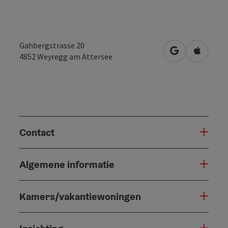
Gahbergstrasse 20
Openen in Go
Openen 
4852
Weyregg am Attersee
Contact
Algemene informatie
Kamers/vakantiewoningen