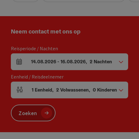
Neem contact met ons op
Reisperiode / Nachten
14.08.2026
-
16.08.2026
,
2
Nachten
Velden voor aankomst en vertrek
Eenheid / Reisdeelnemer
1
Eenheid
,
2
Volwassenen
,
0
Kinderen
Aantal eenheden en persoonsvelden
Zoeken