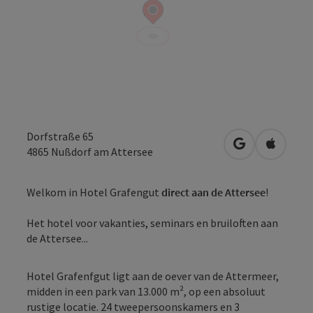
Dorfstraße 65
Openen in Go
Openen 
4865
Nußdorf am Attersee
Welkom in Hotel Grafengut
direct aan de Attersee
!
Het hotel voor vakanties, seminars en bruiloften aan
de Attersee...
Hotel Grafenfgut ligt aan de oever van de Attermeer,
midden in een park van 13.000 m², op een absoluut
rustige locatie. 24 tweepersoonskamers en 3