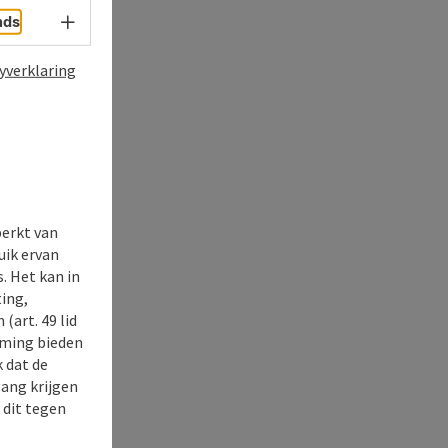
Taalkeuze - menu openen
nds
yverklaring
perkt van
uik ervan
. Het kan in
ing,
(art. 49 lid
rming bieden
k dat de
gang krijgen
 dit tegen