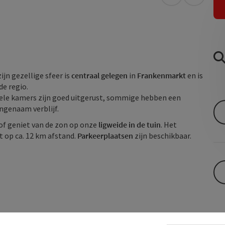
Openen in Go
Openen 
ijn gezellige sfeer is
centraal gelegen
in
Frankenmarkt
en is
de regio.
bele kamers zijn goed uitgerust, sommige hebben een
ngenaam verblijf.
 of geniet van de zon op onze
ligweide in de tuin
. Het
gt op ca. 12 km afstand.
Parkeerplaatsen
zijn beschikbaar.