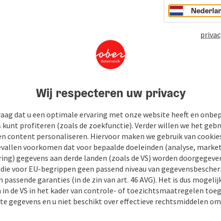
Nederla
privac
Wij respecteren uw privacy
raag dat u een optimale ervaring met onze website heeft en onbe
s kunt profiteren (zoals de zoekfunctie). Verder willen we het gebr
en content personaliseren. Hiervoor maken we gebruik van cookies
allen voorkomen dat voor bepaalde doeleinden (analyse, market
ing) gegevens aan derde landen (zoals de VS) worden doorgegeven 
) die voor EU-begrippen geen passend niveau van gegevensbesche
 passende garanties (in de zin van art. 46 AVG). Het is dus mogelij
 in de VS in het kader van controle- of toezichtsmaatregelen toe
kte gegevens en u niet beschikt over effectieve rechtsmiddelen om