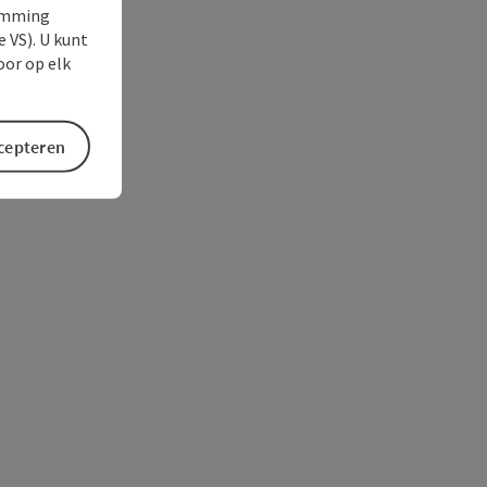
temming
e VS). U kunt
oor op elk
ccepteren