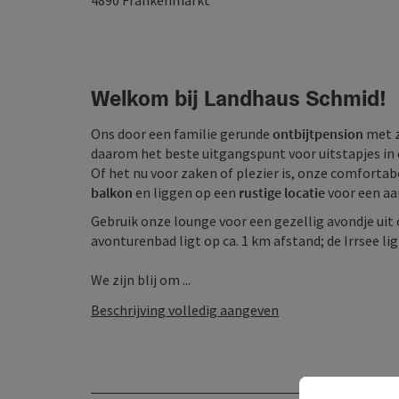
4890
Frankenmarkt
Welkom bij Landhaus Schmid!
Ons door een familie gerunde
ontbijtpension
met z
daarom het beste uitgangspunt voor uitstapjes in 
Of het nu voor zaken of plezier is, onze comforta
balkon
en liggen op een
rustige locatie
voor een aa
Gebruik onze lounge voor een gezellig avondje uit
avonturenbad ligt op ca. 1 km afstand; de Irrsee li
We zijn blij om ...
Beschrijving volledig aangeven