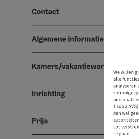
Contact
Algemene informatie
Kamers/vakantiewoningen
We willen g
alle functie
analyseren 
Inrichting
sommige gev
personaliser
1 sub a AVG
dan wel geen
Prijs
autoriteiten
tot verstre
te gaan.