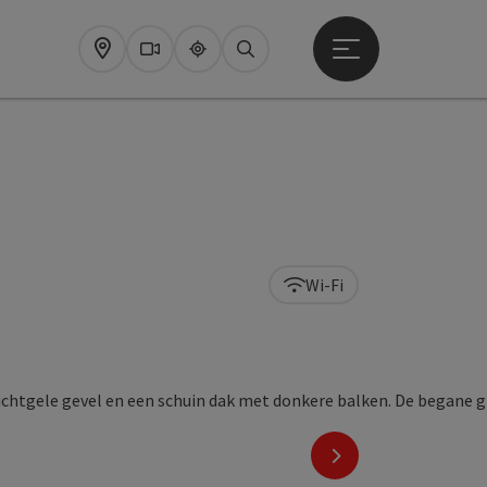
Startmenu openen
Map
Webcams
Upperguide
Zoeken
Wi-Fi
nächstes Element