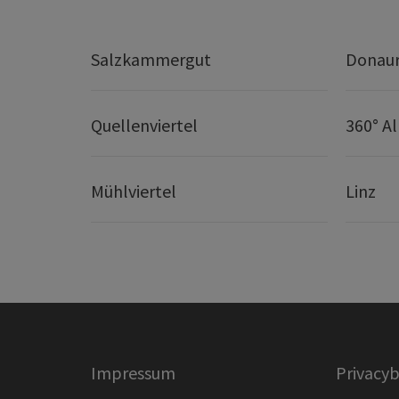
Salzkammergut
Donaur
Quellenviertel
360° A
Mühlviertel
Linz
Impressum
Privacyb