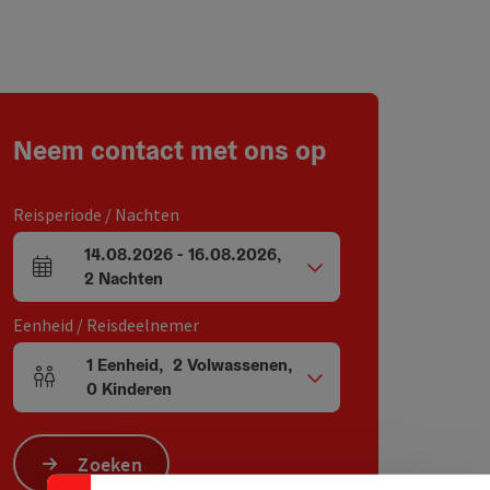
Neem contact met ons op
Reisperiode / Nachten
14.08.2026
-
16.08.2026
,
Velden voor aankomst en vertrek
2
Nachten
Eenheid / Reisdeelnemer
1
Eenheid
,
2
Volwassenen
,
Aantal eenheden en persoonsvelden
0
Kinderen
Zoeken