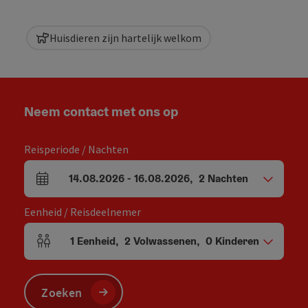
Huisdieren zijn hartelijk welkom
Neem contact met ons op
Reisperiode / Nachten
14.08.2026
-
16.08.2026
,
2
Nachten
Velden voor aankomst en vertrek
Eenheid / Reisdeelnemer
1
Eenheid
,
2
Volwassenen
,
0
Kinderen
Aantal eenheden en persoonsvelden
Zoeken