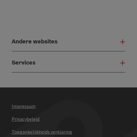
Andere websites
And
Services
Serv
Impressum
Privacybeleid
Toegankelijkheids verklaring