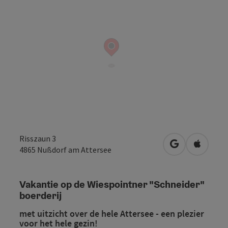
Risszaun 3
Openen in Go
Openen 
4865
Nußdorf am Attersee
Vakantie op de Wiespointner "Schneider"
boerderij
met uitzicht over de hele Attersee - een plezier
voor het hele gezin!