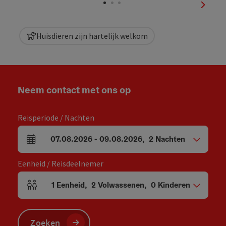
nächst
Huisdieren zijn hartelijk welkom
Neem contact met ons op
Reisperiode / Nachten
07.08.2026
-
09.08.2026
,
2
Nachten
Velden voor aankomst en vertrek
Eenheid / Reisdeelnemer
1
Eenheid
,
2
Volwassenen
,
0
Kinderen
Aantal eenheden en persoonsvelden
Zoeken