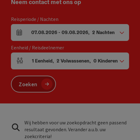
Neem contact met ons op
Reisperiode / Nachten
07.08.2026
-
09.08.2026
,
2
Nachten
Velden voor aankomst en vertrek
Eenheid / Reisdeelnemer
1
Eenheid
,
2
Volwassenen
,
0
Kinderen
Aantal eenheden en persoonsvelden
Zoeken
Wij hebben voor uw zoekopdracht geen passend
resultaat gevonden. Verander a.u.b. uw
zoekcriteria!