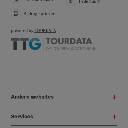
In de buurt
Bijdrage printen
powered by
TOURDATA
Andere websites
And
Services
Serv