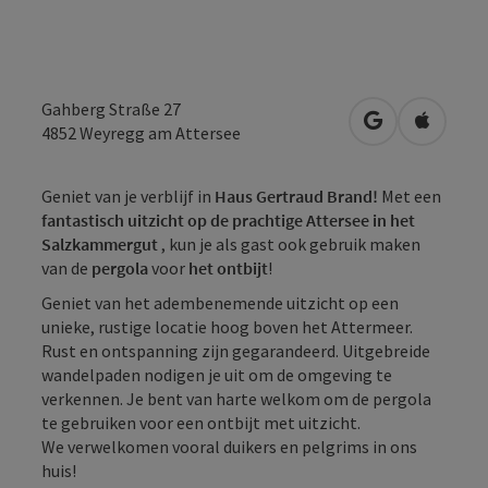
Gahberg Straße 27
Openen in Go
Openen 
4852
Weyregg am Attersee
Geniet van je verblijf in
Haus Gertraud Brand!
Met een
fantastisch uitzicht op de prachtige Attersee in het
Salzkammergut
, kun je als gast ook gebruik maken
van de
pergola
voor
het ontbijt
!
Geniet van het adembenemende uitzicht op een
unieke, rustige locatie hoog boven het Attermeer.
Rust en ontspanning zijn gegarandeerd. Uitgebreide
wandelpaden nodigen je uit om de omgeving te
verkennen. Je bent van harte welkom om de pergola
te gebruiken voor een ontbijt met uitzicht.
We verwelkomen vooral duikers en pelgrims in ons
huis!