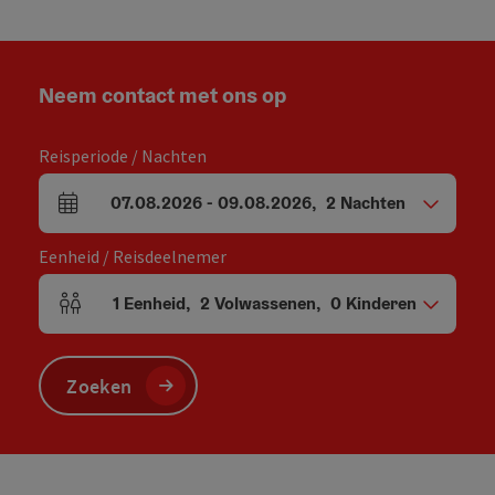
Neem contact met ons op
Reisperiode / Nachten
07.08.2026
-
09.08.2026
,
2
Nachten
Velden voor aankomst en vertrek
Eenheid / Reisdeelnemer
1
Eenheid
,
2
Volwassenen
,
0
Kinderen
Aantal eenheden en persoonsvelden
Zoeken