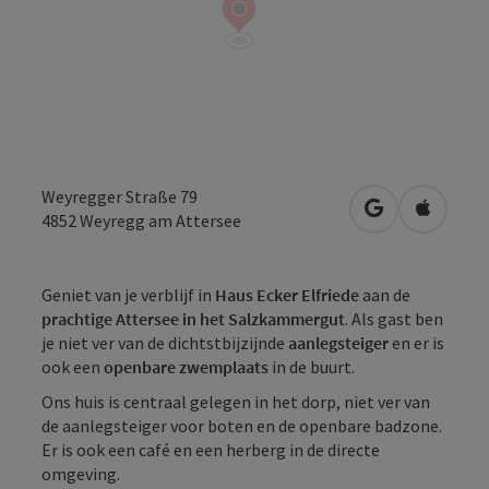
Weyregger Straße 79
Openen in Go
Openen 
4852
Weyregg am Attersee
Geniet van je verblijf in
Haus Ecker Elfriede
aan de
prachtige Attersee in het Salzkammergut
. Als gast ben
je niet ver van de dichtstbijzijnde
aanlegsteiger
en er is
ook een
openbare zwemplaats
in de buurt.
Ons huis is centraal gelegen in het dorp, niet ver van
de aanlegsteiger voor boten en de openbare badzone.
Er is ook een café en een herberg in de directe
omgeving.