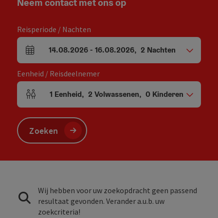
Neem contact met ons op
Reisperiode / Nachten
14.08.2026
-
16.08.2026
,
2
Nachten
Velden voor aankomst en vertrek
Eenheid / Reisdeelnemer
1
Eenheid
,
2
Volwassenen
,
0
Kinderen
Aantal eenheden en persoonsvelden
Zoeken
Wij hebben voor uw zoekopdracht geen passend
resultaat gevonden. Verander a.u.b. uw
zoekcriteria!