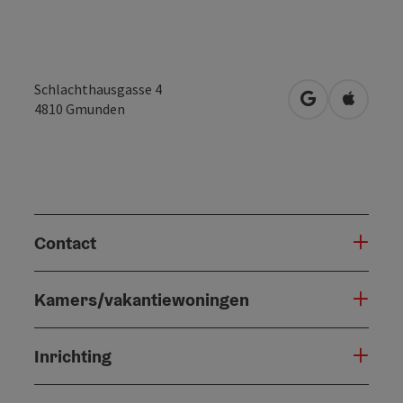
Schlachthausgasse 4
Openen in Go
Openen 
4810
Gmunden
Contact
Kamers/vakantiewoningen
Inrichting