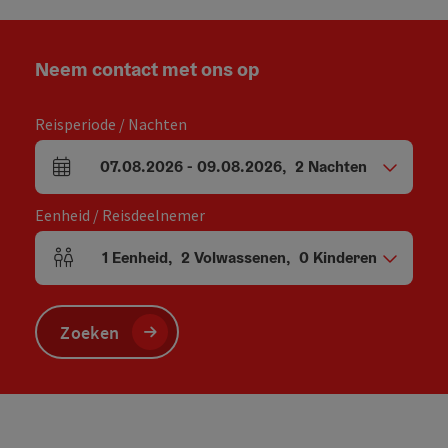
Neem contact met ons op
Reisperiode / Nachten
07.08.2026
-
09.08.2026
,
2
Nachten
Velden voor aankomst en vertrek
Eenheid / Reisdeelnemer
1
Eenheid
,
2
Volwassenen
,
0
Kinderen
Aantal eenheden en persoonsvelden
Zoeken