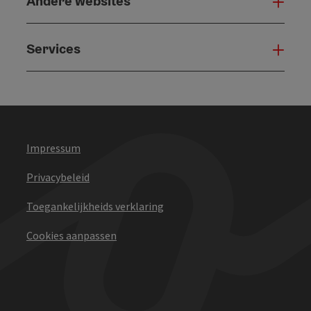
Andere websites
And
Services
Serv
Impressum
Privacybeleid
Toegankelijkheids verklaring
Cookies aanpassen