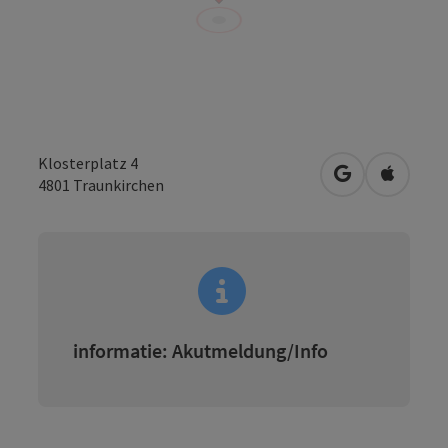
Klosterplatz 4
Openen in Go
Openen 
4801
Traunkirchen
informatie: Akutmeldung/Info