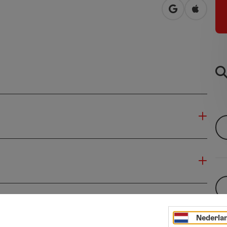
Openen in Go
Openen 
Nederla