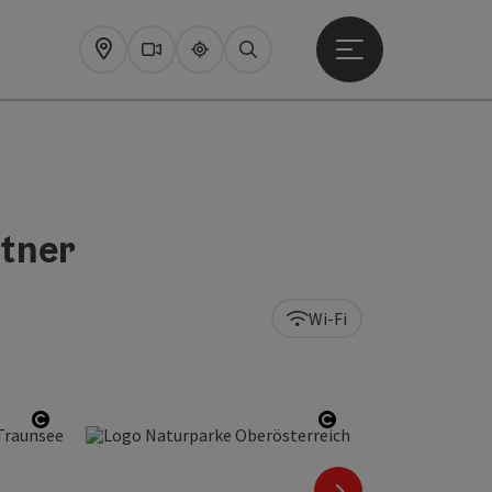
Startmenu openen
Map
Webcams
Upperguide
Zoeken
tner
Wi-Fi
Start Copyright
Start Copyright
nächstes Element