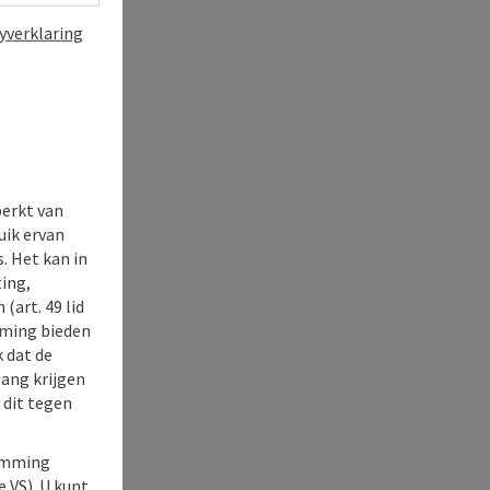
yverklaring
perkt van
uik ervan
. Het kan in
ing,
(art. 49 lid
rming bieden
k dat de
gang krijgen
 dit tegen
temming
e VS). U kunt