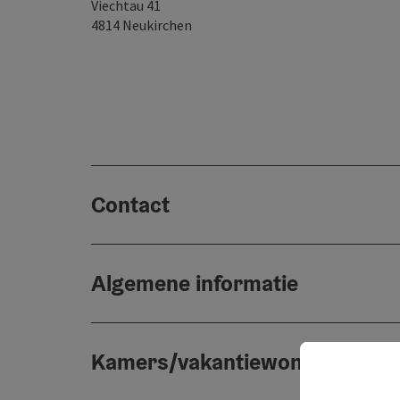
Viechtau 41
4814
Neukirchen
Contact
Algemene informatie
Kamers/vakantiewoningen