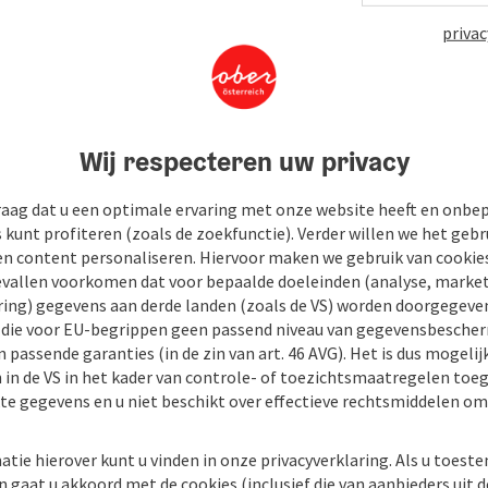
privac
Wij respecteren uw privacy
raag dat u een optimale ervaring met onze website heeft en onbe
s kunt profiteren (zoals de zoekfunctie). Verder willen we het gebr
en content personaliseren. Hiervoor maken we gebruik van cookies
allen voorkomen dat voor bepaalde doeleinden (analyse, market
ing) gegevens aan derde landen (zoals de VS) worden doorgegeven 
) die voor EU-begrippen geen passend niveau van gegevensbesche
 passende garanties (in de zin van art. 46 AVG). Het is dus mogelij
 in de VS in het kader van controle- of toezichtsmaatregelen toe
kte gegevens en u niet beschikt over effectieve rechtsmiddelen om
atie hierover kunt u vinden in onze privacyverklaring. Als u toes
n gaat u akkoord met de cookies (inclusief die van aanbieders uit d