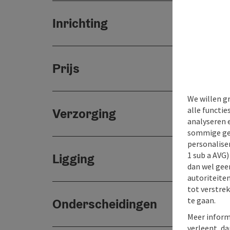
Inrichting
Prijs
We willen g
alle functie
Verzorging
analyseren 
sommige gev
personaliser
1 sub a AVG
Ligging
dan wel geen
autoriteiten
tot verstre
te gaan.
Onderscheidingen
Meer inform
verleent, da