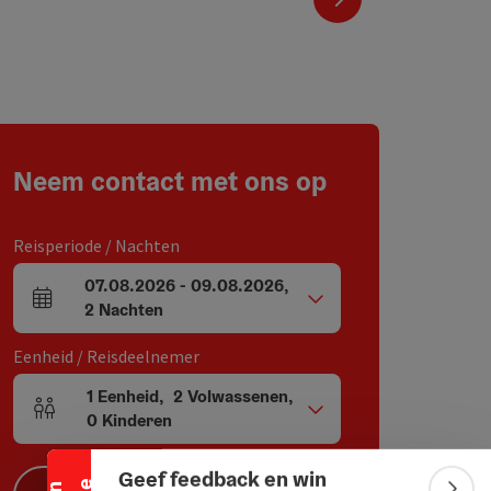
Neem contact met ons op
Reisperiode / Nachten
07.08.2026
-
09.08.2026
,
Velden voor aankomst en vertrek
2
Nachten
Eenheid / Reisdeelnemer
Banner inklappen
1
Eenheid
,
2
Volwassenen
,
Aantal eenheden en persoonsvelden
0
Kinderen
Geef feedback en win