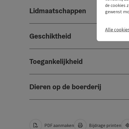
de cookies z
Lidmaatschappen
gewenst mo
Alle cookie
Geschiktheid
Toegankelijkheid
Dieren op de boerderij
PDF aanmaken
Bijdrage printen