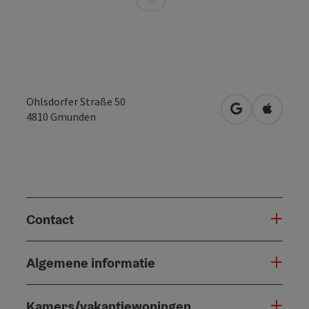
Ohlsdorfer Straße 50
Openen in Go
Openen 
4810
Gmunden
Contact
Algemene informatie
Kamers/vakantiewoningen