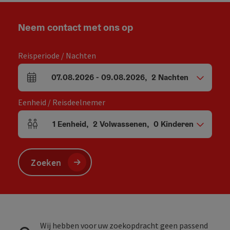
Neem contact met ons op
Reisperiode / Nachten
07.08.2026
-
09.08.2026
,
2
Nachten
Velden voor aankomst en vertrek
Eenheid / Reisdeelnemer
1
Eenheid
,
2
Volwassenen
,
0
Kinderen
Aantal eenheden en persoonsvelden
Zoeken
Wij hebben voor uw zoekopdracht geen passend