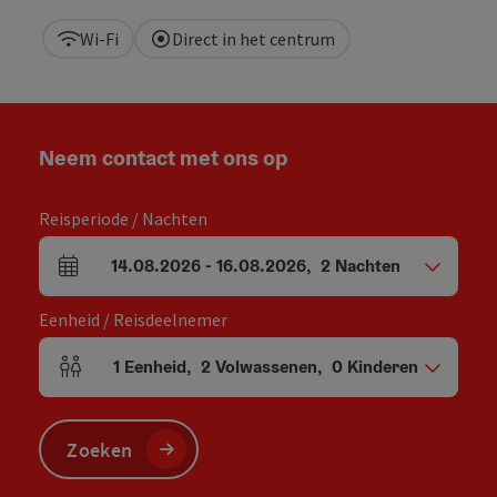
Wi-Fi
Direct in het centrum
Neem contact met ons op
Reisperiode / Nachten
14.08.2026
-
16.08.2026
,
2
Nachten
Velden voor aankomst en vertrek
Eenheid / Reisdeelnemer
1
Eenheid
,
2
Volwassenen
,
0
Kinderen
Aantal eenheden en persoonsvelden
Zoeken