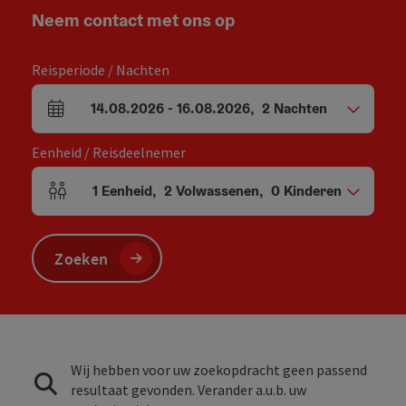
Neem contact met ons op
Reisperiode / Nachten
14.08.2026
-
16.08.2026
,
2
Nachten
Velden voor aankomst en vertrek
Eenheid / Reisdeelnemer
1
Eenheid
,
2
Volwassenen
,
0
Kinderen
Aantal eenheden en persoonsvelden
Zoeken
Wij hebben voor uw zoekopdracht geen passend
resultaat gevonden. Verander a.u.b. uw