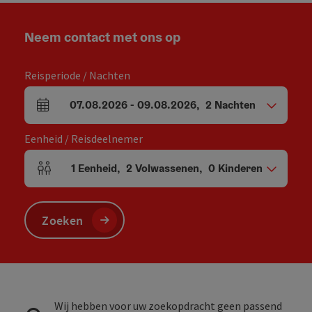
Neem contact met ons op
Reisperiode / Nachten
07.08.2026
-
09.08.2026
,
2
Nachten
Velden voor aankomst en vertrek
Eenheid / Reisdeelnemer
1
Eenheid
,
2
Volwassenen
,
0
Kinderen
Aantal eenheden en persoonsvelden
Zoeken
Wij hebben voor uw zoekopdracht geen passend