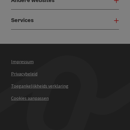
And
Services
Serv
Impressum
Privacybeleid
Toegankelijkheids verklaring
Cookies aanpassen