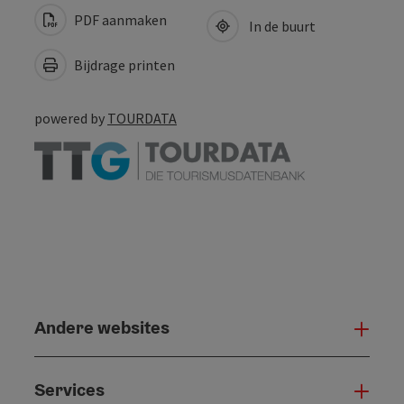
PDF aanmaken
In de buurt
Bijdrage printen
powered by
TOURDATA
Andere websites
And
Services
Serv