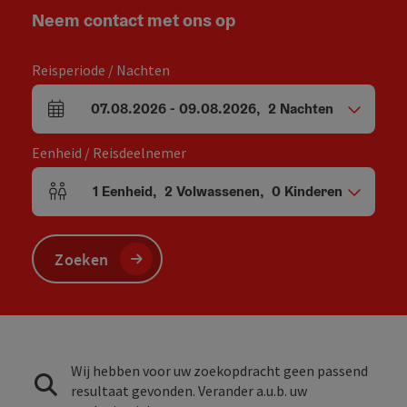
Neem contact met ons op
Reisperiode / Nachten
07.08.2026
-
09.08.2026
,
2
Nachten
Velden voor aankomst en vertrek
Eenheid / Reisdeelnemer
1
Eenheid
,
2
Volwassenen
,
0
Kinderen
Aantal eenheden en persoonsvelden
Zoeken
Wij hebben voor uw zoekopdracht geen passend
resultaat gevonden. Verander a.u.b. uw