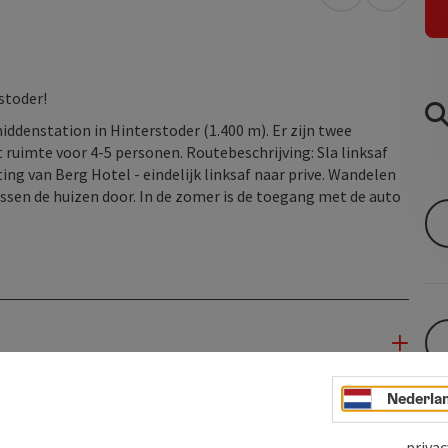
Openen in Go
Openen 
stoder!
iddenstation in Hinterstoder (1.400 m). Er zijn twee
ruimte voor 4-5 personen. Routebeschrijving: Sla linksaf
ting van Berg Hotel - eindelijk linksaf naar prive. Wandelen
tussen de huizen door. In de zomer is de toegang met de auto
Nederla
privac