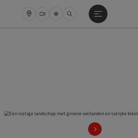
Startmenu openen
Map
Webcams
Upperguide
Zoeken
rt Copyright
nächstes Element