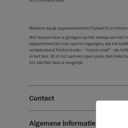
4573
Hinterstoder
Welkom bij de appartementen Frühwirth in Hinter
Het houten huis is gelegen op het niveau van het m
appartementen met aparte ingangen, die elk biedt 
verkeersbord Hinterstoder - "scenic road" - de rich
in het bos: 30 m tot aan een open plek, dan links 
tot aan het huis is mogelijk.
Contact
Algemene informatie