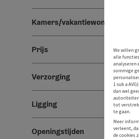
Kamers/vakantiewoningen
Prijs
We willen g
alle functie
analyseren 
sommige gev
Verzorging
personaliser
1 sub a AVG
dan wel geen
autoriteiten
Ligging
tot verstre
te gaan.
Meer inform
verleent, da
Openingstijden
de cookies z