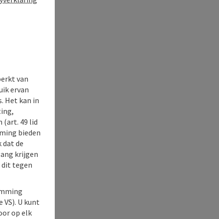
perkt van
uik ervan
. Het kan in
ing,
(art. 49 lid
rming bieden
k dat de
gang krijgen
 dit tegen
temming
e VS). U kunt
oor op elk