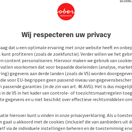
Wij respecteren uw privacy
raag dat u een optimale ervaring met onze website heeft en onbe
s kunt profiteren (zoals de zoekfunctie). Verder willen we het gebr
en content personaliseren. Hiervoor maken we gebruik van cookies
allen voorkomen dat voor bepaalde doeleinden (analyse, market
ing) gegevens aan derde landen (zoals de VS) worden doorgegeven 
) die voor EU-begrippen geen passend niveau van gegevensbesche
 passende garanties (in de zin van art. 46 AVG). Het is dus mogelij
 in de VS in het kader van controle- of toezichtsmaatregelen toe
kte gegevens en u niet beschikt over effectieve rechtsmiddelen om
atie hierover kunt u vinden in onze privacyverklaring. Als u toes
n gaat u akkoord met de cookies (inclusief die van aanbieders uit d
elf via de individuele instellingen beheren en de toestemming erv