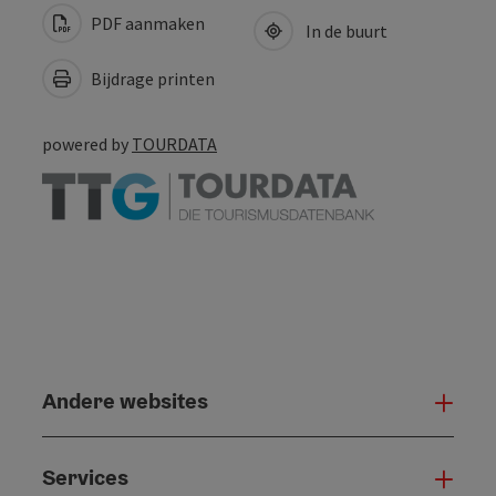
PDF aanmaken
In de buurt
Bijdrage printen
powered by
TOURDATA
Andere websites
And
Services
Serv