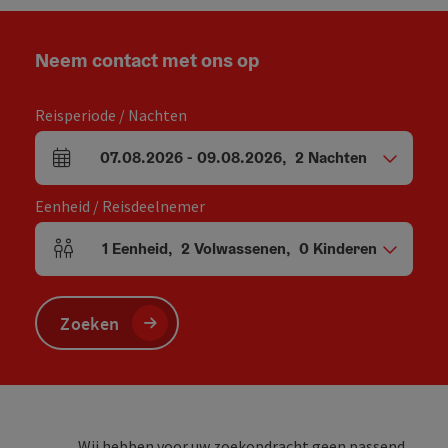
Neem contact met ons op
Reisperiode / Nachten
07.08.2026
-
09.08.2026
,
2
Nachten
Velden voor aankomst en vertrek
Eenheid / Reisdeelnemer
1
Eenheid
,
2
Volwassenen
,
0
Kinderen
Aantal eenheden en persoonsvelden
Zoeken
Wij hebben voor uw zoekopdracht geen passend