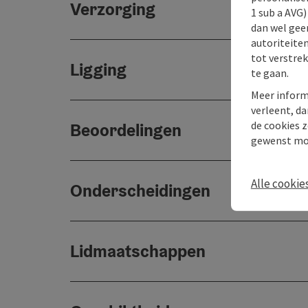
Verzorging
1 sub a AVG
dan wel geen
autoriteiten
tot verstre
Ligging
te gaan.
Meer inform
verleent, da
de cookies z
Beoordelingen
gewenst mo
Alle cookie
Onderscheidingen
Lidmaatschappen