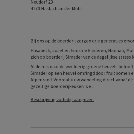
Neudorf 23
4170
Haslach an der Mühl
Bij ons op de boerderij zorgen drie generaties ervo
Elisabeth, Josef en hun drie kinderen, Hannah, Ma
zich op boerderij Simader van de dagelijkse stress
Al de reis naar de weelderig groene heuvels belooft 
Simader op een heuvel omringd door fruitbomen e
Alpenrand. Voordat u uw wandeling direct vanaf de b
gezellige boerderijkeuken. De ...
Beschrijving volledig aangeven