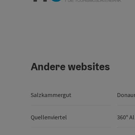
Andere websites
Salzkammergut
Donaur
Quellenviertel
360° A