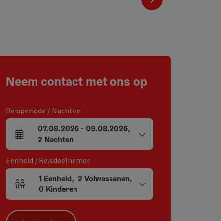
Neem contact met ons op
Reisperiode / Nachten
07.08.2026
-
09.08.2026
,
Velden voor aankomst en vertrek
2
Nachten
Eenheid / Reisdeelnemer
1
Eenheid
,
2
Volwassenen
,
Aantal eenheden en persoonsvelden
0
Kinderen