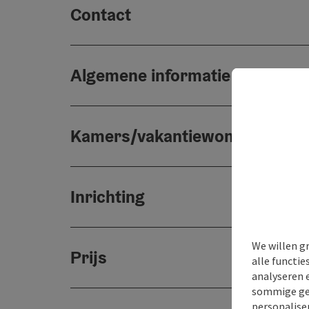
Contact
Algemene informatie
Kamers/vakantiewoningen
Inrichting
We willen g
Prijs
alle functie
analyseren 
sommige gev
personaliser