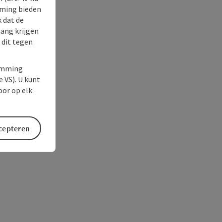
rming bieden
k dat de
gang krijgen
 dit tegen
temming
e VS). U kunt
oor op elk
ccepteren