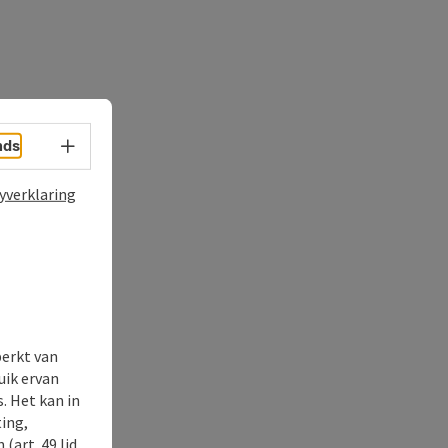
Taalkeuze - menu openen
nds
yverklaring
perkt van
uik ervan
. Het kan in
ing,
(art. 49 lid