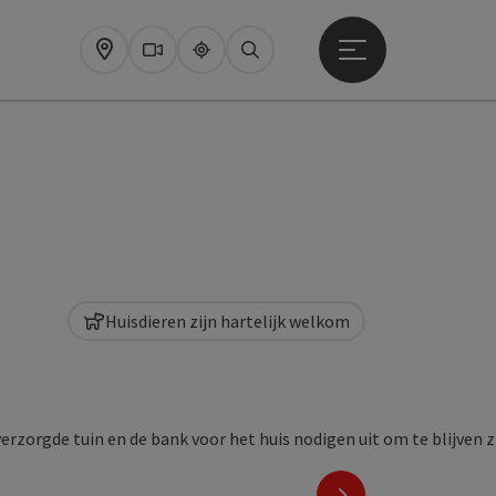
Startmenu openen
Map
Webcams
Upperguide
Zoeken
Huisdieren zijn hartelijk welkom
nächstes Element