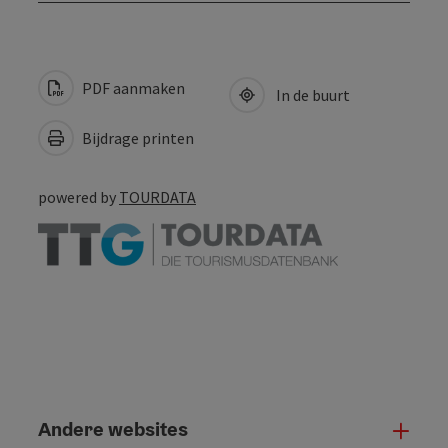
PDF aanmaken
In de buurt
Bijdrage printen
powered by
TOURDATA
Andere websites
And