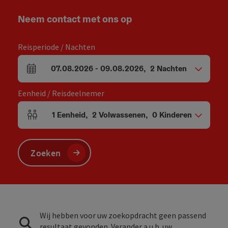
Neem contact met ons op
Reisperiode / Nachten
07.08.2026
-
09.08.2026
,
2
Nachten
Velden voor aankomst en vertrek
Eenheid / Reisdeelnemer
1
Eenheid
,
2
Volwassenen
,
0
Kinderen
Aantal eenheden en persoonsvelden
Zoeken
Wij hebben voor uw zoekopdracht geen passend
resultaat gevonden. Verander a.u.b. uw