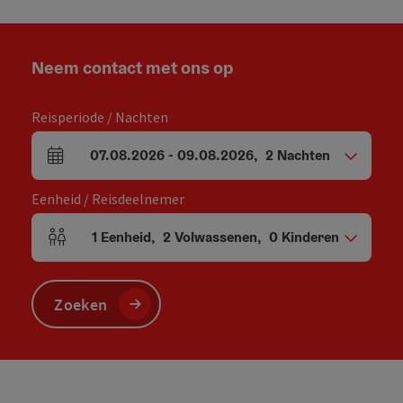
Neem contact met ons op
Reisperiode / Nachten
07.08.2026
-
09.08.2026
,
2
Nachten
Velden voor aankomst en vertrek
Eenheid / Reisdeelnemer
1
Eenheid
,
2
Volwassenen
,
0
Kinderen
Aantal eenheden en persoonsvelden
Zoeken