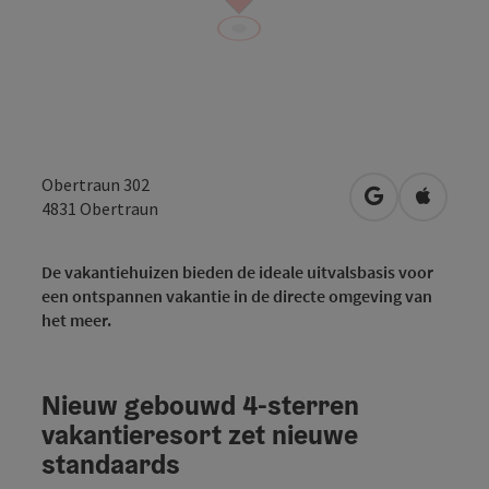
Obertraun 302
Openen in Go
Openen 
4831
Obertraun
De vakantiehuizen bieden de ideale uitvalsbasis voor
een ontspannen vakantie in de directe omgeving van
het meer.
Nieuw gebouwd 4-sterren
vakantieresort zet nieuwe
standaards