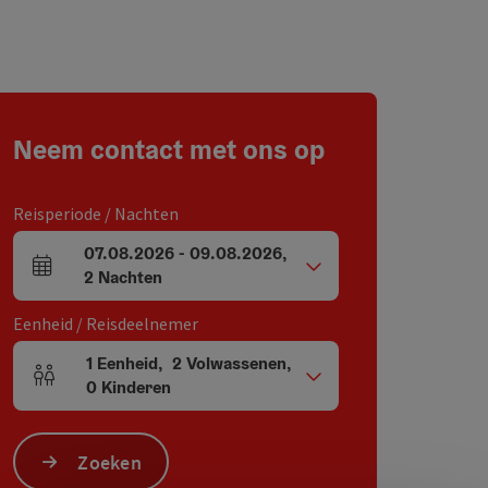
Neem contact met ons op
Reisperiode / Nachten
07.08.2026
-
09.08.2026
,
Velden voor aankomst en vertrek
2
Nachten
Eenheid / Reisdeelnemer
1
Eenheid
,
2
Volwassenen
,
Aantal eenheden en persoonsvelden
0
Kinderen
Zoeken