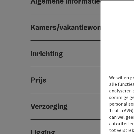
Algemene informatie
Kamers/vakantiewoningen
Inrichting
We willen g
Prijs
alle functie
analyseren 
sommige gev
personaliser
Verzorging
1 sub a AVG
dan wel geen
autoriteiten
tot verstre
Ligging