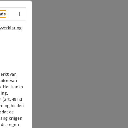
Taalkeuze - menu openen
nds
yverklaring
perkt van
uik ervan
. Het kan in
ing,
(art. 49 lid
rming bieden
k dat de
gang krijgen
 dit tegen