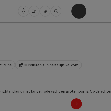
Startmenu openen
Map
Webcams
Upperguide
Zoeken
Sauna
Huisdieren zijn hartelijk welkom
nächstes Element