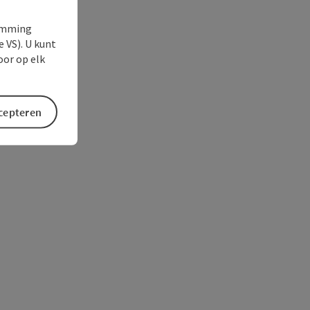
temming
e VS). U kunt
oor op elk
ccepteren