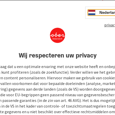
Nederla
privac
Wij respecteren uw privacy
raag dat u een optimale ervaring met onze website heeft en onbe
s kunt profiteren (zoals de zoekfunctie). Verder willen we het gebr
en content personaliseren. Hiervoor maken we gebruik van cookies
allen voorkomen dat voor bepaalde doeleinden (analyse, market
ing) gegevens aan derde landen (zoals de VS) worden doorgegeven 
) die voor EU-begrippen geen passend niveau van gegevensbesche
 passende garanties (in de zin van art. 46 AVG). Het is dus mogelij
 in de VS in het kader van controle- of toezichtsmaatregelen toe
kte gegevens en u niet beschikt over effectieve rechtsmiddelen om