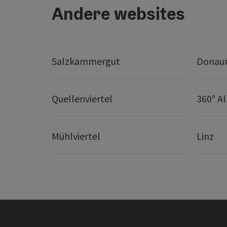
Andere websites
Salzkammergut
Donaur
Quellenviertel
360° A
Mühlviertel
Linz