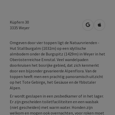
Küpfern 30
Openen in Go
Openen 
3335
Weyer
Omgeven door vier toppen ligt de Natuurvrienden -
Hut Stallburgalm (1032m) op een idyllische
almbodem onder de Burgspitz (1429m) in Weyer in het
Oberösterreichse Ennstal. Veel wandelpaden
doorkruisen het bosrijke gebied, dat zich kenmerkt
door een bijzonder gevarieerde Alpenflora. Van de
toppen heeft men een prachtig panoramisch uitzicht
op het Tote Gebirge, het Gesäuse en de Ybbstaler
Alpen.
Er wordt geslapen in een zesbedkamer of in het lager.
Er zijn gescheiden toiletfaciliteiten en een wasbak
(niet gescheiden) met warm water. Honden zijn
welkom en mogen ook overnachten, voor roken moet