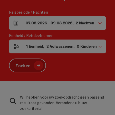
Reisperiode / Nachten
07.08.2026
-
09.08.2026
,
2
Nachten
Velden voor aankomst en vertrek
Eenheid / Reisdeelnemer
1
Eenheid
,
2
Volwassenen
,
0
Kinderen
Aantal eenheden en persoonsvelden
Zoeken
Wij hebben voor uw zoekopdracht geen passend
resultaat gevonden. Verander a.u.b. uw
zoekcriteria!