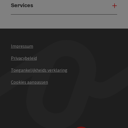
Services
Serv
Impressum
Privacybeleid
Toegankelijkheids verklaring
Cookies aanpassen