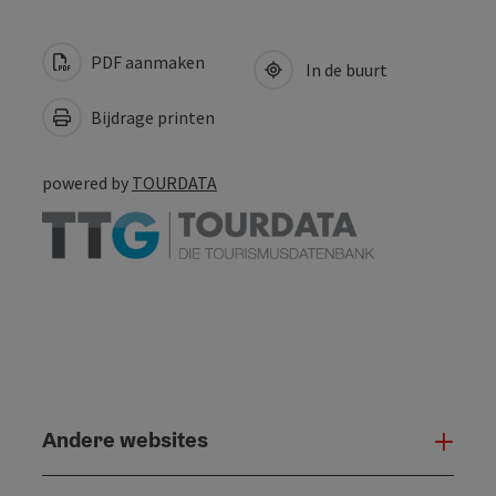
PDF aanmaken
In de buurt
Bijdrage printen
powered by
TOURDATA
Andere websites
And