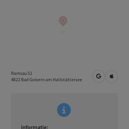
Ramsau 51
Openen in Go
Openen 
4822
Bad Goisern am Hallstättersee
informatie: