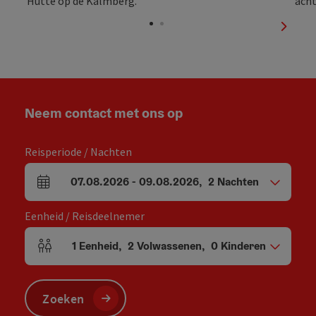
Start 
nächst
Neem contact met ons op
Reisperiode / Nachten
07.08.2026
-
09.08.2026
,
2
Nachten
Velden voor aankomst en vertrek
Eenheid / Reisdeelnemer
1
Eenheid
,
2
Volwassenen
,
0
Kinderen
Aantal eenheden en persoonsvelden
Zoeken