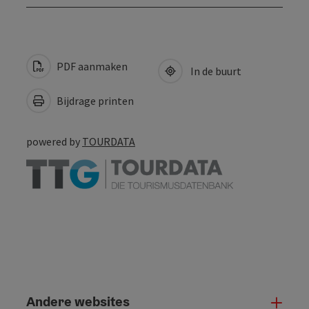
PDF aanmaken
In de buurt
Bijdrage printen
powered by
TOURDATA
Andere websites
And