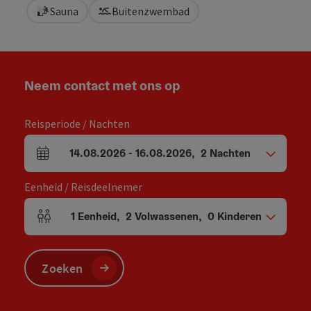
Sauna
Buitenzwembad
Neem contact met ons op
Reisperiode / Nachten
14.08.2026
-
16.08.2026
,
2
Nachten
Velden voor aankomst en vertrek
Eenheid / Reisdeelnemer
1
Eenheid
,
2
Volwassenen
,
0
Kinderen
Aantal eenheden en persoonsvelden
Zoeken