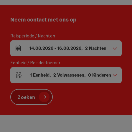
Neem contact met ons op
Reisperiode / Nachten
14.08.2026
-
16.08.2026
,
2
Nachten
Velden voor aankomst en vertrek
Eenheid / Reisdeelnemer
1
Eenheid
,
2
Volwassenen
,
0
Kinderen
Aantal eenheden en persoonsvelden
Zoeken