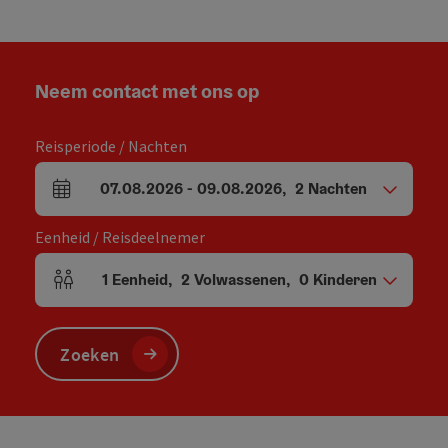
Neem contact met ons op
Reisperiode / Nachten
07.08.2026
-
09.08.2026
,
2
Nachten
Velden voor aankomst en vertrek
Eenheid / Reisdeelnemer
1
Eenheid
,
2
Volwassenen
,
0
Kinderen
Aantal eenheden en persoonsvelden
Zoeken