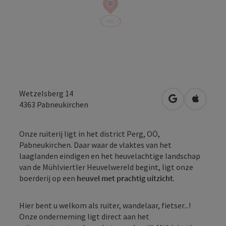
Wetzelsberg 14
Openen in Go
Openen 
4363
Pabneukirchen
Onze ruiterij ligt in het district Perg, OÖ,
Pabneukirchen. Daar waar de vlaktes van het
laaglanden eindigen en het heuvelachtige landschap
van de Mühlviertler Heuvelwereld begint, ligt onze
boerderij op een
heuvel met prachtig uitzicht
.
Hier bent u welkom als ruiter, wandelaar, fietser...!
Onze onderneming ligt direct aan het