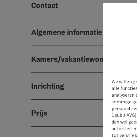
Contact
Algemene informatie
Kamers/vakantiewoningen
We willen g
Inrichting
alle functie
analyseren 
sommige gev
personaliser
Prijs
1 sub a AVG
dan wel geen
autoriteiten
tot verstre