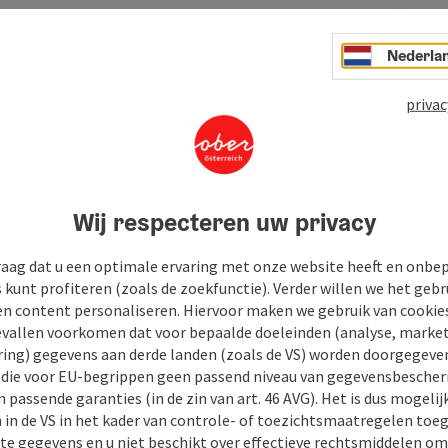
Nederla
privac
Wij respecteren uw privacy
raag dat u een optimale ervaring met onze website heeft en onbe
s kunt profiteren (zoals de zoekfunctie). Verder willen we het gebr
en content personaliseren. Hiervoor maken we gebruik van cookies
allen voorkomen dat voor bepaalde doeleinden (analyse, market
ing) gegevens aan derde landen (zoals de VS) worden doorgegeven 
) die voor EU-begrippen geen passend niveau van gegevensbesche
 passende garanties (in de zin van art. 46 AVG). Het is dus mogelij
 in de VS in het kader van controle- of toezichtsmaatregelen toe
kte gegevens en u niet beschikt over effectieve rechtsmiddelen om