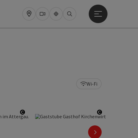
Startmenu openen
Map
Webcams
Upperguide
Zoeken
Wi-Fi
Start Copyright
Start Copyrigh
nächstes Element