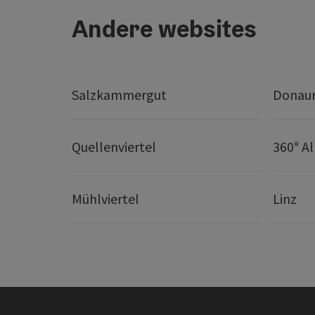
Andere websites
Salzkammergut
Donaur
Quellenviertel
360° A
Mühlviertel
Linz