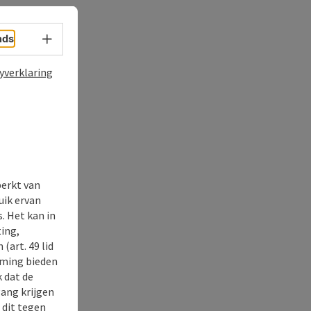
Taalkeuze - menu openen
nds
yverklaring
perkt van
uik ervan
. Het kan in
ing,
(art. 49 lid
rming bieden
k dat de
gang krijgen
 dit tegen