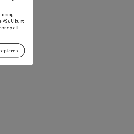
temming
e VS). U kunt
oor op elk
ccepteren