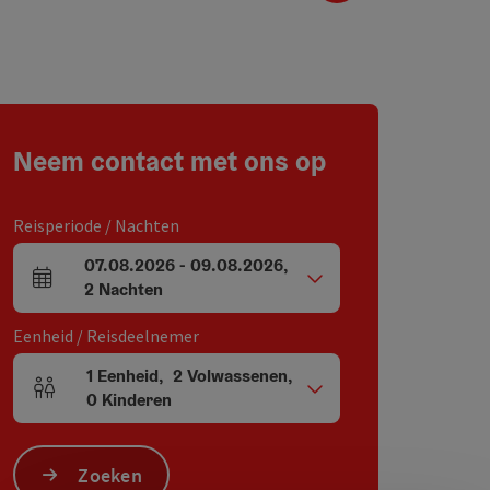
Neem contact met ons op
Reisperiode / Nachten
07.08.2026
-
09.08.2026
,
Velden voor aankomst en vertrek
2
Nachten
Eenheid / Reisdeelnemer
1
Eenheid
,
2
Volwassenen
,
Aantal eenheden en persoonsvelden
0
Kinderen
Zoeken