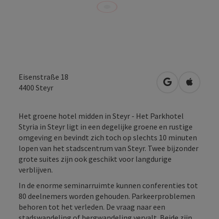
Eisenstraße 18
Openen in Go
Openen 
4400
Steyr
Het groene hotel midden in Steyr - Het Parkhotel
Styria in Steyr ligt in een degelijke groene en rustige
omgeving en bevindt zich toch op slechts 10 minuten
lopen van het stadscentrum van Steyr. Twee bijzonder
grote suites zijn ook geschikt voor langdurige
verblijven.
In de enorme seminarruimte kunnen conferenties tot
80 deelnemers worden gehouden. Parkeerproblemen
behoren tot het verleden. De vraag naar een
stadswandeling of bergwandeling vervalt. Beide zijn