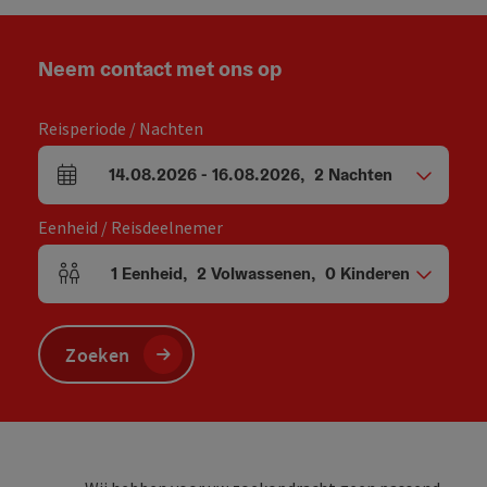
Neem contact met ons op
Reisperiode / Nachten
14.08.2026
-
16.08.2026
,
2
Nachten
Velden voor aankomst en vertrek
Eenheid / Reisdeelnemer
1
Eenheid
,
2
Volwassenen
,
0
Kinderen
Aantal eenheden en persoonsvelden
Zoeken