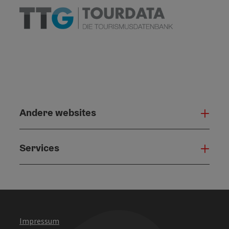
Andere websites
And
Services
Serv
Impressum