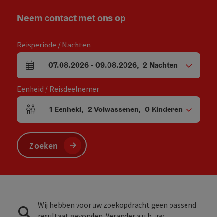
Neem contact met ons op
Reisperiode / Nachten
07.08.2026
-
09.08.2026
,
2
Nachten
Velden voor aankomst en vertrek
Eenheid / Reisdeelnemer
1
Eenheid
,
2
Volwassenen
,
0
Kinderen
Aantal eenheden en persoonsvelden
Zoeken
Wij hebben voor uw zoekopdracht geen passend
resultaat gevonden. Verander a.u.b. uw