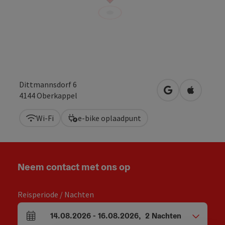
Dittmannsdorf 6
Openen in Goo
Openen i
4144
Oberkappel
Wi-Fi
e-bike oplaadpunt
Neem contact met ons op
Reisperiode / Nachten
14.08.2026
-
16.08.2026
,
2
Nachten
Velden voor aankomst en vertrek