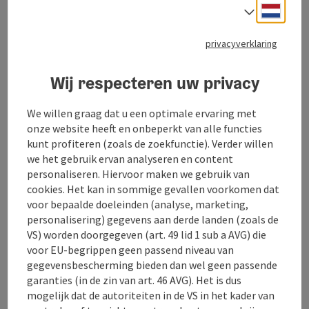
Neder
Taalke
privacyverklaring
Naar de website
Wij respecteren uw privacy
Ons huis ligt afgelegen van het verkeer op een rustige
We willen graag dat u een optimale ervaring met
locatie en is slechts enkele minuten lopen van het
onze website heeft en onbeperkt van alle functies
dorpscentrum van Oberkappel. Zo kunt u eenvoudig
kunt profiteren (zoals de zoekfunctie). Verder willen
boodschappen doen, het buitenzwembad bezoeken of
we het gebruik ervan analyseren en content
genieten van de Kneipp- en fitnessroute. De twee
personaliseren. Hiervoor maken we gebruik van
gezellige vakantie-appartementen op de zolder
cookies. Het kan in sommige gevallen voorkomen dat
bieden plaats aan 2-3 of 2-5 personen. Ze zijn
voor bepaalde doeleinden (analyse, marketing,
uitgerust met een keuken, slaapkamer, kinder
personalisering) gegevens aan derde landen (zoals de
slaapkamer, WC, douche, TV en W-Lan. Verder zijn er
VS) worden doorgegeven (art. 49 lid 1 sub a AVG) die
een ligweide, speeltuin en kampvuurplaats
voor EU-begrippen geen passend niveau van
(barbecueplek) in de tuin aanwezig.
gegevensbescherming bieden dan wel geen passende
garanties (in de zin van art. 46 AVG). Het is dus
mogelijk dat de autoriteiten in de VS in het kader van