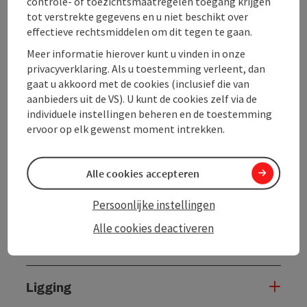
controle- of toezichtsmaatregelen toegang krijgen
tot verstrekte gegevens en u niet beschikt over
Contact
effectieve rechtsmiddelen om dit tegen te gaan.
Meer informatie hierover kunt u vinden in onze
privacyverklaring. Als u toestemming verleent, dan
Algemene informatie
gaat u akkoord met de cookies (inclusief die van
aanbieders uit de VS). U kunt de cookies zelf via de
Kamers/vakantiewoningen
individuele instellingen beheren en de toestemming
ervoor op elk gewenst moment intrekken.
Inrichting
Alle cookies accepteren
Prijs
Persoonlijke instellingen
Alle cookies deactiveren
Verzorging
Ligging