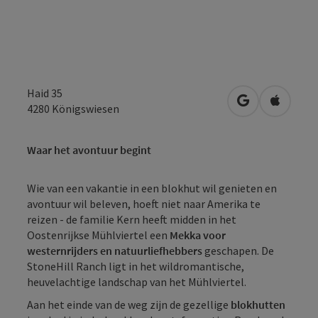
Haid 35
Openen in Go
Openen 
4280
Königswiesen
Waar het avontuur begint
Wie van een vakantie in een blokhut wil genieten en
avontuur wil beleven, hoeft niet naar Amerika te
reizen - de familie Kern heeft midden in het
Oostenrijkse Mühlviertel een
Mekka voor
westernrijders en natuurliefhebbers
geschapen. De
StoneHill Ranch ligt in het wildromantische,
heuvelachtige landschap van het Mühlviertel.
Aan het einde van de weg zijn de gezellige
blokhutten