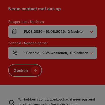
Neem contact met ons op
Reisperiode / Nachten
14.08.2026
-
16.08.2026
,
2
Nachten
Velden voor aankomst en vertrek
Eenheid / Reisdeelnemer
1
Eenheid
,
2
Volwassenen
,
0
Kinderen
Aantal eenheden en persoonsvelden
Zoeken
Wij hebben voor uw zoekopdracht geen passend
resultaat gevonden. Verander a.u.b. uw