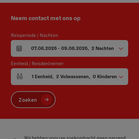
Neem contact met ons op
Reisperiode / Nachten
07.08.2026
-
09.08.2026
,
2
Nachten
Velden voor aankomst en vertrek
Eenheid / Reisdeelnemer
1
Eenheid
,
2
Volwassenen
,
0
Kinderen
Aantal eenheden en persoonsvelden
Zoeken
Wij hebben voor uw zoekopdracht geen passend