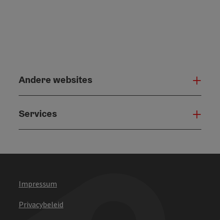
Andere websites
And
Services
Serv
Impressum
Privacybeleid