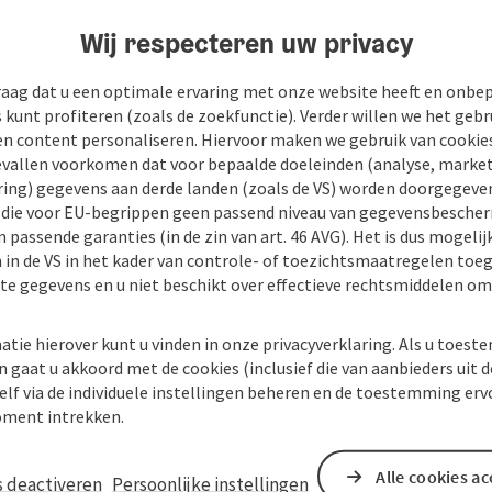
Wij respecteren uw privacy
raag dat u een optimale ervaring met onze website heeft en onbe
s kunt profiteren (zoals de zoekfunctie). Verder willen we het gebr
en content personaliseren. Hiervoor maken we gebruik van cookies
allen voorkomen dat voor bepaalde doeleinden (analyse, market
ing) gegevens aan derde landen (zoals de VS) worden doorgegeven 
) die voor EU-begrippen geen passend niveau van gegevensbesche
 passende garanties (in de zin van art. 46 AVG). Het is dus mogelij
 in de VS in het kader van controle- of toezichtsmaatregelen toe
kte gegevens en u niet beschikt over effectieve rechtsmiddelen om
atie hierover kunt u vinden in onze privacyverklaring. Als u toes
n gaat u akkoord met de cookies (inclusief die van aanbieders uit d
elf via de individuele instellingen beheren en de toestemming erv
ment intrekken.
Alle cookies a
s deactiveren
Persoonlijke instellingen