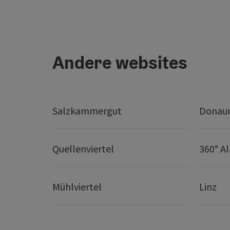
Andere websites
Salzkammergut
Donaur
Quellenviertel
360° A
Mühlviertel
Linz