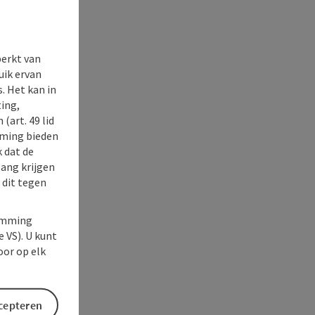
perkt van
uik ervan
. Het kan in
ing,
(art. 49 lid
rming bieden
k dat de
gang krijgen
 dit tegen
temming
e VS). U kunt
oor op elk
ccepteren