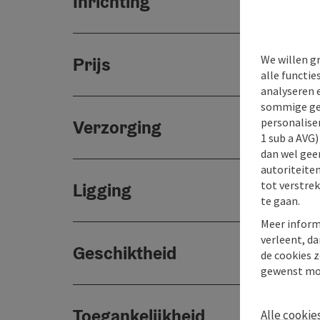
Inrichting
We willen g
Prijs
alle functie
analyseren 
sommige gev
personaliser
Verzorging
1 sub a AVG
dan wel geen
autoriteiten
tot verstre
Ligging
te gaan.
Meer inform
verleent, da
Geschiktheid
de cookies z
gewenst mo
Toegankelijkheid
Alle cookie