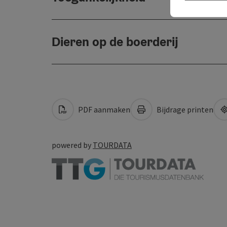
Dieren op de boerderij
PDF aanmaken
Bijdrage printen
powered by
TOURDATA