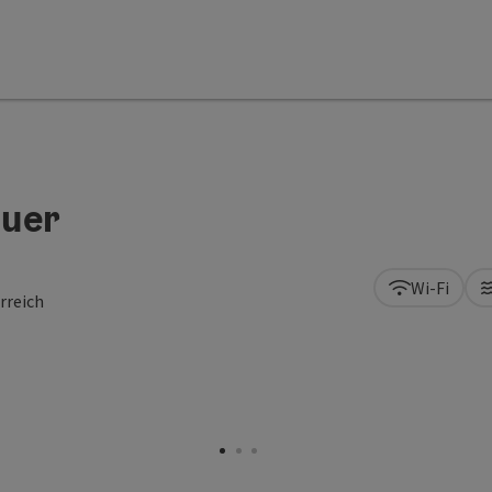
auer
Wi-Fi
rreich