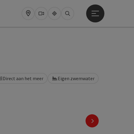
Startmenu openen
Map
Webcams
Upperguide
Zoeken
Direct aan het meer
Eigen zwemwater
nächstes Element