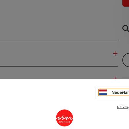
Nederla
privac