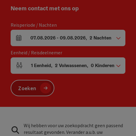
Neem contact met ons op
Reisperiode / Nachten
07.08.2026
-
09.08.2026
,
2
Nachten
Velden voor aankomst en vertrek
Eenheid / Reisdeelnemer
1
Eenheid
,
2
Volwassenen
,
0
Kinderen
Aantal eenheden en persoonsvelden
Zoeken
Wij hebben voor uw zoekopdracht geen passend
resultaat gevonden. Verander a.u.b. uw