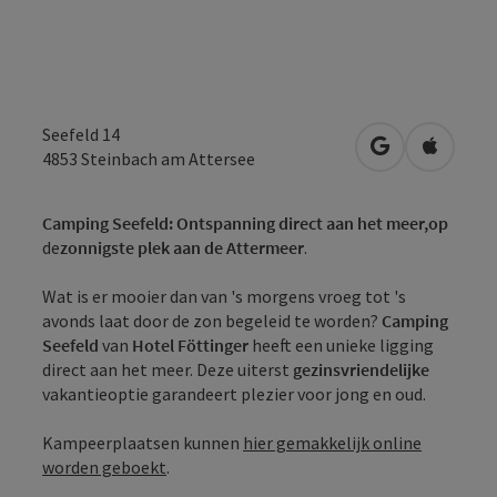
Seefeld 14
Openen in Go
Openen 
4853
Steinbach am Attersee
Camping Seefeld: Ontspanning direct aan het meer,
op
de
zonnigste plek aan de Attermeer
.
Wat is er mooier dan van 's morgens vroeg tot 's
avonds laat door de zon begeleid te worden?
Camping
Seefeld
van
Hotel Föttinger
heeft een unieke ligging
direct aan het meer. Deze uiterst
gezinsvriendelijke
vakantieoptie garandeert plezier voor jong en oud.
Kampeerplaatsen kunnen
hier gemakkelijk online
worden geboekt
.