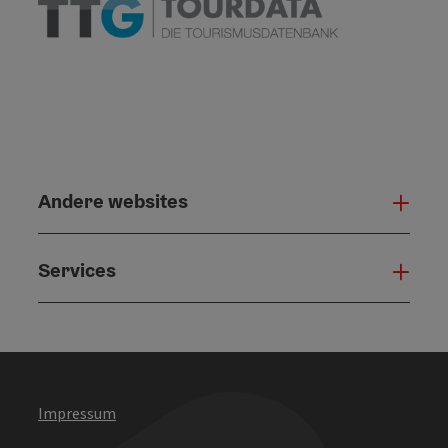
Andere websites
And
Services
Serv
Impressum