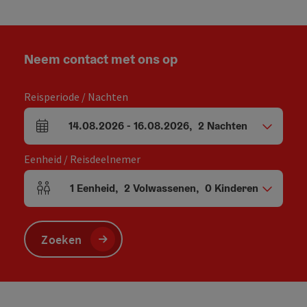
Neem contact met ons op
Reisperiode / Nachten
14.08.2026
-
16.08.2026
,
2
Nachten
Velden voor aankomst en vertrek
Eenheid / Reisdeelnemer
1
Eenheid
,
2
Volwassenen
,
0
Kinderen
Aantal eenheden en persoonsvelden
Zoeken