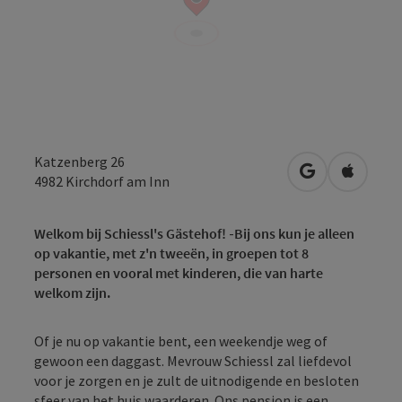
Katzenberg 26
Openen in Go
Openen 
4982
Kirchdorf am Inn
Welkom bij Schiessl's Gästehof!
-
Bij ons kun je alleen
op vakantie, met z'n tweeën, in groepen tot 8
personen en vooral met kinderen, die van harte
welkom zijn.
Of je nu op vakantie bent, een weekendje weg of
gewoon een daggast. Mevrouw Schiessl zal liefdevol
voor je zorgen en je zult de uitnodigende en besloten
sfeer van het huis waarderen. Ons pension is een