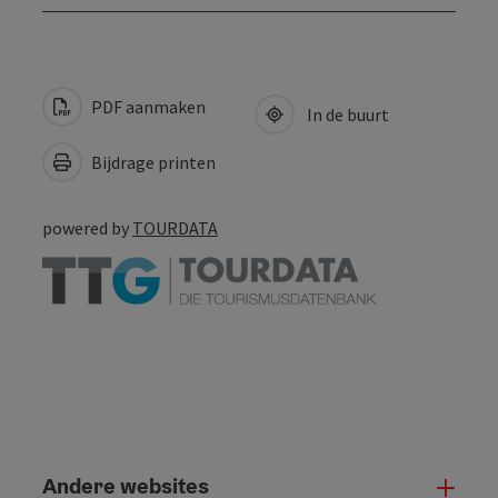
PDF aanmaken
In de buurt
Bijdrage printen
powered by
TOURDATA
Andere websites
And