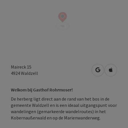
Maireck 15
Openen in Go
Openen 
4924
Waldzell
Welkom bij Gasthof Rohrmoser!
De herberg ligt direct aan de rand van het bos in de
gemeente Waldzell en is een ideaal uitgangspunt voor
wandelingen (gemarkeerde wandelroutes) in het
Kobernaußerwald en op de Marienwanderweg.