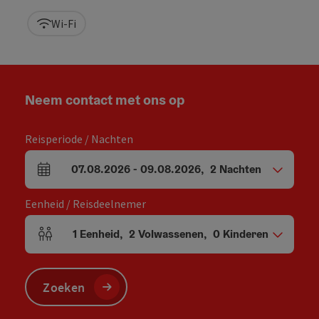
Wi-Fi
Neem contact met ons op
Reisperiode / Nachten
07.08.2026
-
09.08.2026
,
2
Nachten
Velden voor aankomst en vertrek
Eenheid / Reisdeelnemer
1
Eenheid
,
2
Volwassenen
,
0
Kinderen
Aantal eenheden en persoonsvelden
Zoeken