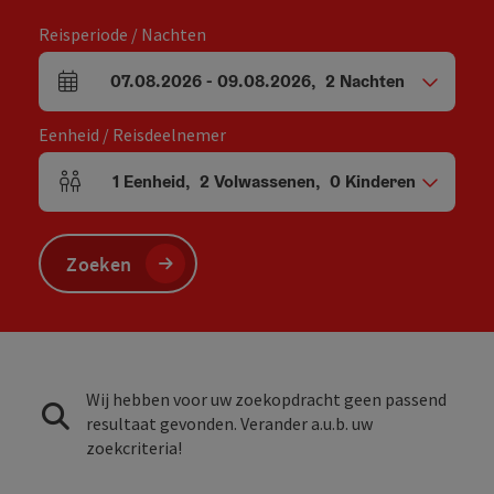
Reisperiode / Nachten
07.08.2026
-
09.08.2026
,
2
Nachten
Velden voor aankomst en vertrek
Eenheid / Reisdeelnemer
1
Eenheid
,
2
Volwassenen
,
0
Kinderen
Aantal eenheden en persoonsvelden
Zoeken
Wij hebben voor uw zoekopdracht geen passend
resultaat gevonden. Verander a.u.b. uw
zoekcriteria!