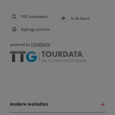
PDF aanmaken
In de buurt
Bijdrage printen
powered by
TOURDATA
Andere websites
And