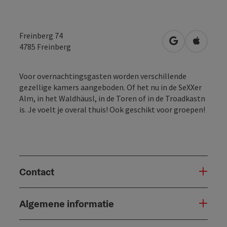
Freinberg 74
Openen in Go
Openen 
4785
Freinberg
Voor overnachtingsgasten worden verschillende
gezellige kamers aangeboden. Of het nu in de SeXXer
Alm, in het Waldhäusl, in de Toren of in de Troadkastn
is. Je voelt je overal thuis! Ook geschikt voor groepen!
Contact
Algemene informatie