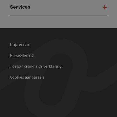
Services
Serv
Impressum
Privacybeleid
Toegankelijkheids verklaring
Cookies aanpassen