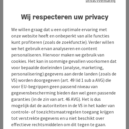
privacyverklaring
Wij respecteren uw privacy
Kamers op een rustige locatie op de boerderij!
Op een prachtige locatie met uitzicht over de
We willen graag dat u een optimale ervaring met
Wolfgangsee, omringd door de plaatselijke bergen,
onze website heeft en onbeperkt van alle functies
midden in de natuur. Verschillende wandelroutes
kunt profiteren (zoals de zoekfunctie). Verder willen
beginnen hier en je kunt lekker eten in de directe
we het gebruik ervan analyseren en content
omgeving.
personaliseren. Hiervoor maken we gebruik van
cookies. Het kan in sommige gevallen voorkomen dat
voor bepaalde doeleinden (analyse, marketing,
personalisering) gegevens aan derde landen (zoals de
VS) worden doorgegeven (art. 49 lid 1 sub a AVG) die
Contact
voor EU-begrippen geen passend niveau van
gegevensbescherming bieden dan wel geen passende
garanties (in de zin van art. 46 AVG). Het is dus
Algemene informatie
mogelijk dat de autoriteiten in de VS in het kader van
controle- of toezichtsmaatregelen toegang krijgen
tot verstrekte gegevens en u niet beschikt over
Inrichting
effectieve rechtsmiddelen om dit tegen te gaan.