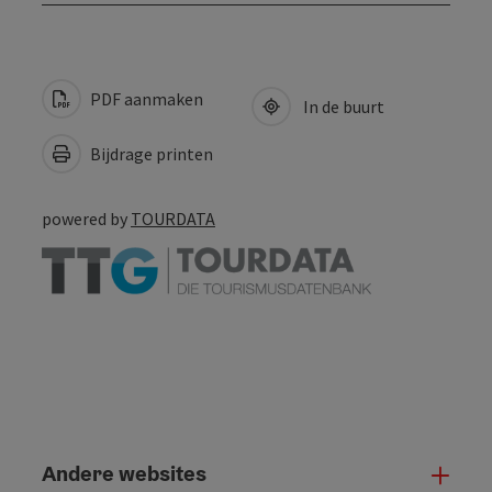
PDF aanmaken
In de buurt
Bijdrage printen
powered by
TOURDATA
Andere websites
And