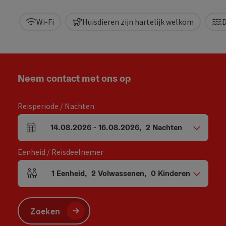
Wi-Fi
Huisdieren zijn hartelijk welkom
D
Neem contact met ons op
Reisperiode / Nachten
14.08.2026
-
16.08.2026
,
2
Nachten
Velden voor aankomst en vertrek
Eenheid / Reisdeelnemer
1
Eenheid
,
2
Volwassenen
,
0
Kinderen
Aantal eenheden en persoonsvelden
Zoeken