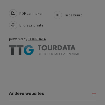
PDF aanmaken
In de buurt
Bijdrage printen
powered by
TOURDATA
Andere websites
And