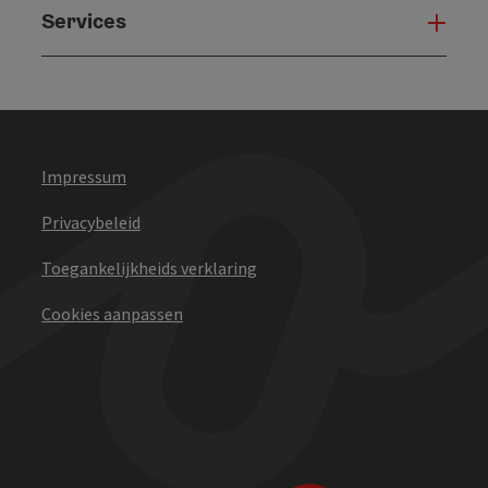
Services
Serv
Impressum
Privacybeleid
Toegankelijkheids verklaring
Cookies aanpassen