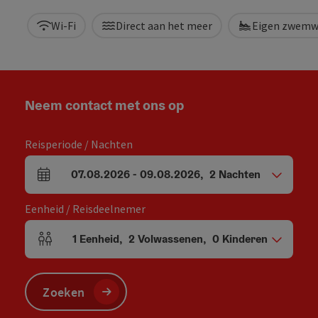
Wi-Fi
Direct aan het meer
Eigen zwemw
Neem contact met ons op
Reisperiode / Nachten
07.08.2026
-
09.08.2026
,
2
Nachten
Velden voor aankomst en vertrek
Eenheid / Reisdeelnemer
1
Eenheid
,
2
Volwassenen
,
0
Kinderen
Aantal eenheden en persoonsvelden
Zoeken