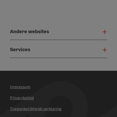
Andere websites
And
Services
Serv
Impressum
Privacybeleid
Toegankelijkheids verklaring