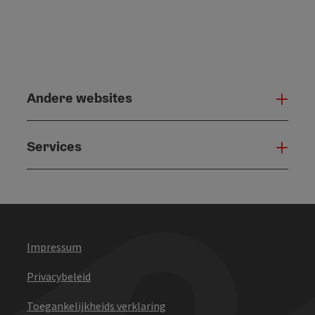
Andere websites
And
Services
Serv
Impressum
Privacybeleid
Toegankelijkheids verklaring