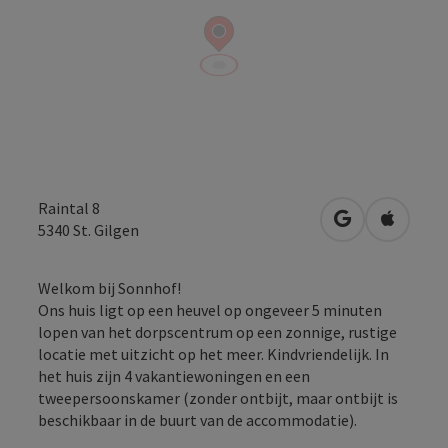
Raintal 8
Openen in Go
Openen 
5340
St. Gilgen
Welkom bij Sonnhof!
Ons huis ligt op een heuvel op ongeveer 5 minuten
lopen van het dorpscentrum op een zonnige, rustige
locatie met uitzicht op het meer. Kindvriendelijk. In
het huis zijn 4 vakantiewoningen en een
tweepersoonskamer (zonder ontbijt, maar ontbijt is
beschikbaar in de buurt van de accommodatie).