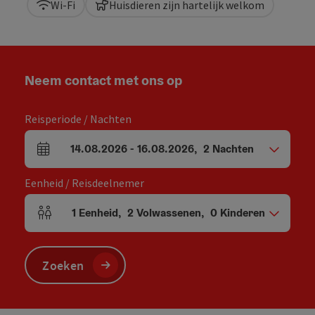
Wi-Fi
Huisdieren zijn hartelijk welkom
Neem contact met ons op
Reisperiode / Nachten
14.08.2026
-
16.08.2026
,
2
Nachten
Velden voor aankomst en vertrek
Eenheid / Reisdeelnemer
1
Eenheid
,
2
Volwassenen
,
0
Kinderen
Aantal eenheden en persoonsvelden
Zoeken