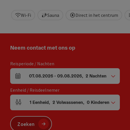
Wi-Fi
Sauna
Direct in het centrum
Neem contact met ons op
Reisperiode / Nachten
07.08.2026
-
09.08.2026
,
2
Nachten
Velden voor aankomst en vertrek
Eenheid / Reisdeelnemer
1
Eenheid
,
2
Volwassenen
,
0
Kinderen
Aantal eenheden en persoonsvelden
Zoeken