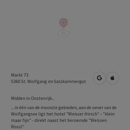
Markt 73
Openen in Go
Openen 
5360
St. Wolfgang im Salzkammergut
Midden in Oostenrijk...
... in één van de mooiste gebieden, aan de oever van de
Wolfgangsee ligt het hotel "Weisser Hirsch" - "klein
maar fijn" - direkt naast het beroemde "Weissen
Rössl".