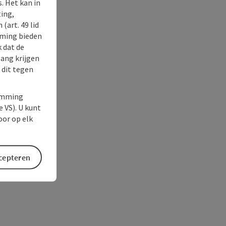
. Het kan in
ing,
(art. 49 lid
rming bieden
k dat de
gang krijgen
 dit tegen
temming
e VS). U kunt
oor op elk
ccepteren