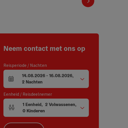
nächstes Element
Neem contact met ons op
Reisperiode / Nachten
14.08.2026
-
16.08.2026
,
Velden voor aankomst en vertrek
2
Nachten
Eenheid / Reisdeelnemer
1
Eenheid
,
2
Volwassenen
,
Aantal eenheden en persoonsvelden
0
Kinderen