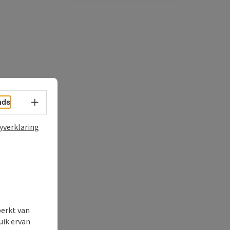
Taalkeuze - menu openen
nds
yverklaring
perkt van
uik ervan