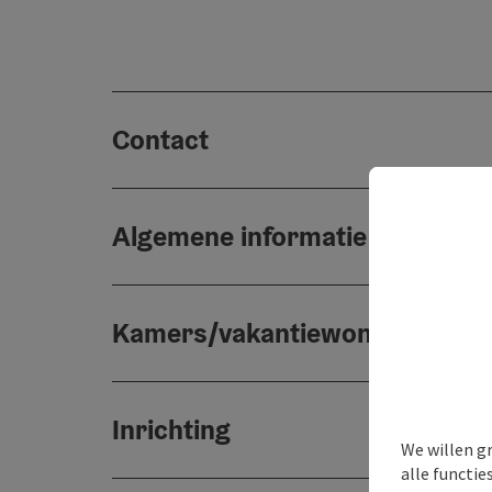
Contact
Algemene informatie
Kamers/vakantiewoningen
Inrichting
We willen g
alle functie