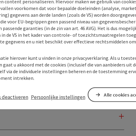
en content personaliseren. Hiervoor maken we gebruik van cookies
allen voorkomen dat voor bepaalde doeleinden (analyse, market
ing) gegevens aan derde landen (zoals de VS) worden doorgegeven 
) die voor EU-begrippen geen passend niveau van gegevensbesche
 passende garanties (in de zin van art. 46 AVG). Het is dus mogelij
 in de VS in het kader van controle- of toezichtsmaatregelen toe
kte gegevens en u niet beschikt over effectieve rechtsmiddelen om
atie hierover kunt u vinden in onze privacyverklaring. Als u toes
n gaat u akkoord met de cookies (inclusief die van aanbieders uit d
elf via de individuele instellingen beheren en de toestemming erv
ment intrekken.
Alle cookies a
s deactiveren
Persoonlijke instellingen