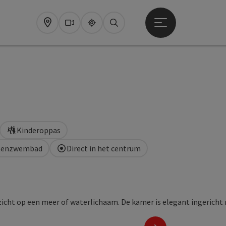
Startmenu openen
Map
Webcams
Upperguide
Zoeken
Kinderoppas
tenzwembad
Direct in het centrum