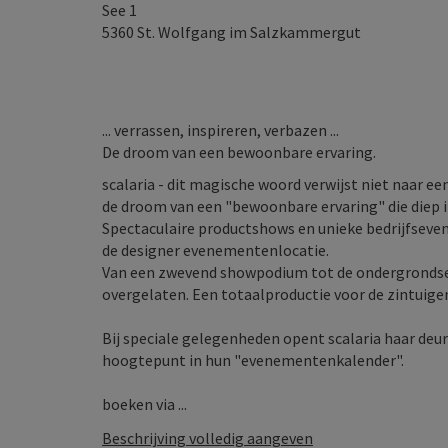
See 1
5360
St. Wolfgang im Salzkammergut
... verrassen, inspireren, verbazen ...
De droom van een bewoonbare ervaring.
scalaria - dit magische woord verwijst niet naar ee
de droom van een "bewoonbare ervaring" die diep in 
Spectaculaire productshows en unieke bedrijfsev
de designer evenementenlocatie.
Van een zwevend showpodium tot de ondergrondse M
overgelaten. Een totaalproductie voor de zintuige
Bij speciale gelegenheden opent scalaria haar deur
hoogtepunt in hun "evenementenkalender".
boeken via ...
Beschrijving volledig aangeven