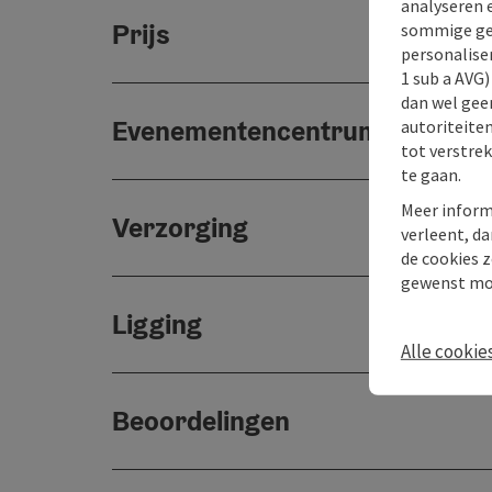
analyseren 
Prijs
sommige gev
personaliser
1 sub a AVG
dan wel geen
Evenementencentrum
autoriteiten
tot verstre
te gaan.
Meer inform
Verzorging
verleent, da
de cookies z
gewenst mo
Ligging
Alle cookie
Beoordelingen