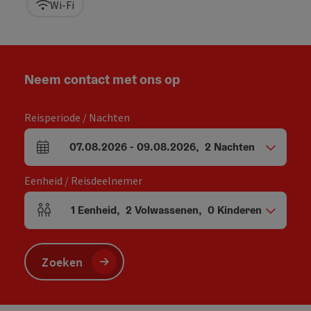
Wi-Fi
Neem contact met ons op
Reisperiode / Nachten
07.08.2026
-
09.08.2026
,
2
Nachten
Velden voor aankomst en vertrek
Eenheid / Reisdeelnemer
1
Eenheid
,
2
Volwassenen
,
0
Kinderen
Aantal eenheden en persoonsvelden
Zoeken