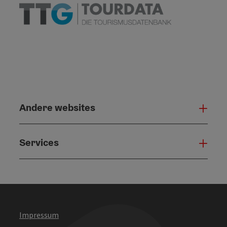
Andere websites
And
Services
Serv
Impressum