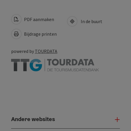
PDF aanmaken
In de buurt
Bijdrage printen
powered by
TOURDATA
Andere websites
And