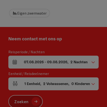
Eigen zwemwater
Neem contact met ons op
Reisperiode / Nachten
07.08.2026
-
09.08.2026
,
2
Nachten
Velden voor aankomst en vertrek
Eenheid / Reisdeelnemer
1
Eenheid
,
2
Volwassenen
,
0
Kinderen
Aantal eenheden en persoonsvelden
Zoeken