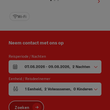
nächst
Wi-Fi
Neem contact met ons op
Reisperiode / Nachten
07.08.2026
-
09.08.2026
,
2
Nachten
Velden voor aankomst en vertrek
Eenheid / Reisdeelnemer
1
Eenheid
,
2
Volwassenen
,
0
Kinderen
Aantal eenheden en persoonsvelden
Zoeken