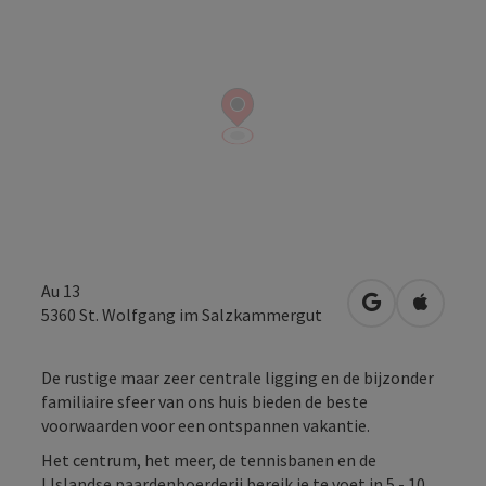
Au 13
Openen in Go
Openen 
5360
St. Wolfgang im Salzkammergut
De rustige maar zeer centrale ligging en de bijzonder
familiaire sfeer van ons huis bieden de beste
voorwaarden voor een ontspannen vakantie.
Het centrum, het meer, de tennisbanen en de
IJslandse paardenboerderij bereik je te voet in 5 - 10