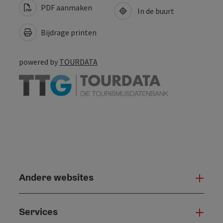
PDF aanmaken
In de buurt
Bijdrage printen
powered by
TOURDATA
Andere websites
And
Services
Serv