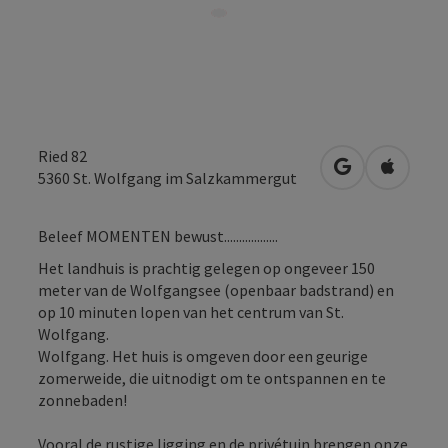
Ried 82
Openen in Go
Openen 
5360
St. Wolfgang im Salzkammergut
Beleef MOMENTEN bewust..................
Het landhuis is prachtig gelegen op ongeveer 150
meter van de Wolfgangsee (openbaar badstrand) en
op 10 minuten lopen van het centrum van St.
Wolfgang.
Wolfgang. Het huis is omgeven door een geurige
zomerweide, die uitnodigt om te ontspannen en te
zonnebaden!
Vooral de rustige ligging en de privétuin brengen onze