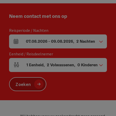
Neem contact met ons op
Reisperiode / Nachten
07.08.2026
-
09.08.2026
,
2
Nachten
Velden voor aankomst en vertrek
Eenheid / Reisdeelnemer
1
Eenheid
,
2
Volwassenen
,
0
Kinderen
Aantal eenheden en persoonsvelden
Zoeken